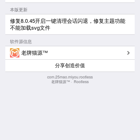
本版更新
修复8.0.45开启一键清理会话闪退，修复主题功能
不能加载svg文件
软件源信息
老牌猫源™
分享创造价值
com.25mao.miyou.rootless
老牌猫源™
·
Rootless